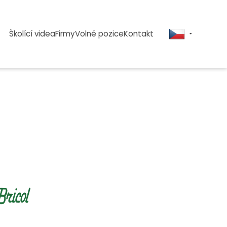
Školící videa
Firmy
Volné pozice
Kontakt