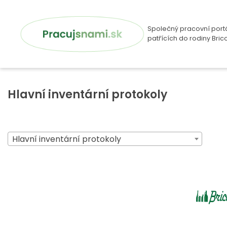
Společný pracovní portá
patřících do rodiny Brico
Hlavní inventární protokoly
Hlavní inventární protokoly