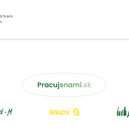
l firem
l