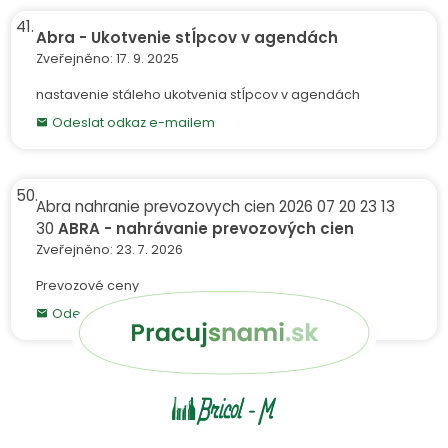
41.
Abra - Ukotvenie stĺpcov v agendách
Daňové zálohové listy
Daňové zálohové listy
přijaté
vydané
Zveřejněno: 17. 9. 2025
Dobropisy faktur přijatých
Faktury přijaté
nastavenie stáleho ukotvenia stĺpcov v agendách
Faktury vydané
Objednávky přijaté
Odeslat odkaz e-mailem
Objednávky vydané
Zálohové listy přijaté
50.
Abra nahranie prevozovych cien 2026 07 20 23 13
Dodací listy
Faktury přijaté
30
ABRA - nahrávanie prevozových cien
Faktury vydané
Příjemky
Zveřejněno: 23. 7. 2026
Prevozové ceny
Odeslat odkaz e-mailem