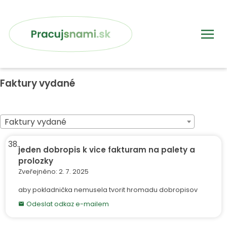
Faktury vydané
Faktury vydané
38.
jeden dobropis k vice fakturam na palety a
Dobropisy faktur
Faktury vydané
vydaných
prolozky
Zveřejněno: 2. 7. 2025
Abra tipy a triky
aby pokladnička nemusela tvorit hromadu dobropisov
Odeslat odkaz e-mailem