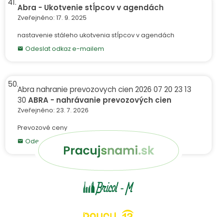
41.
Abra - Ukotvenie stĺpcov v agendách
Daňové zálohové listy
Daňové zálohové listy
přijaté
vydané
Zveřejněno: 17. 9. 2025
Dobropisy faktur přijatých
Faktury přijaté
nastavenie stáleho ukotvenia stĺpcov v agendách
Faktury vydané
Objednávky přijaté
Odeslat odkaz e-mailem
Objednávky vydané
Zálohové listy přijaté
50.
Abra nahranie prevozovych cien 2026 07 20 23 13
Dodací listy
Faktury přijaté
30
ABRA - nahrávanie prevozových cien
Faktury vydané
Příjemky
Zveřejněno: 23. 7. 2026
Prevozové ceny
Odeslat odkaz e-mailem