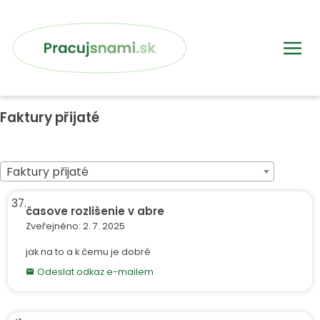
Faktury přijaté
Faktury přijaté
37.
časove rozlišenie v abre
Faktury přijaté
Účetní deník
Zveřejněno: 2. 7. 2025
Abra tipy a triky
jak na to a k čemu je dobré
Odeslat odkaz e-mailem